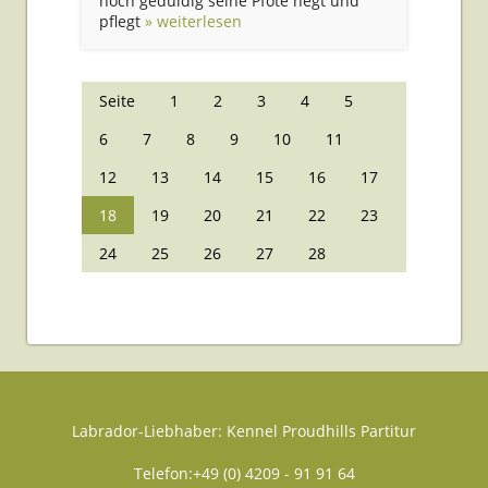
noch geduldig seine Pfote hegt und
pflegt
» weiterlesen
Seite
1
2
3
4
5
6
7
8
9
10
11
12
13
14
15
16
17
18
19
20
21
22
23
24
25
26
27
28
Labrador-Liebhaber: Kennel Proudhills Partitur
Telefon:+49 (0) 4209 - 91 91 64