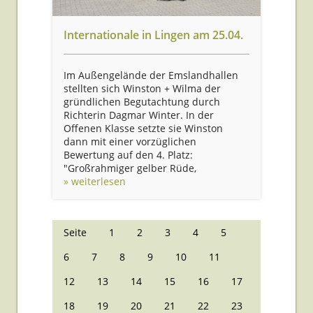
Internationale in Lingen am 25.04.
Im Außengelände der Emslandhallen
stellten sich Winston + Wilma der
gründlichen Begutachtung durch
Richterin Dagmar Winter. In der
Offenen Klasse setzte sie Winston
dann mit einer vorzüglichen
Bewertung auf den 4. Platz:
"Großrahmiger gelber Rüde,
» weiterlesen
Seite
1
2
3
4
5
6
7
8
9
10
11
12
13
14
15
16
17
18
19
20
21
22
23