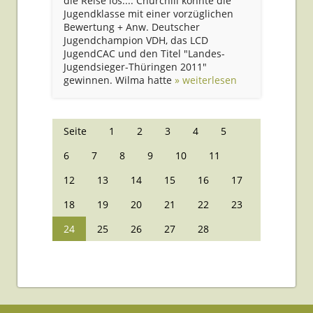
die Reise los.... Churchill konnte die
Jugendklasse mit einer vorzüglichen
Bewertung + Anw. Deutscher
Jugendchampion VDH, das LCD
JugendCAC und den Titel "Landes-
Jugendsieger-Thüringen 2011"
gewinnen. Wilma hatte
» weiterlesen
Seite
1
2
3
4
5
6
7
8
9
10
11
12
13
14
15
16
17
18
19
20
21
22
23
24
25
26
27
28